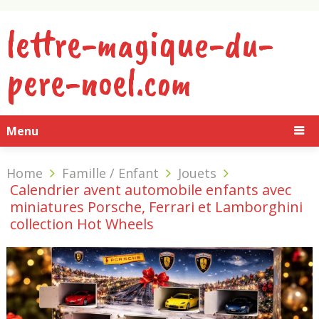
lettre-magique-du-
pere-noel.com
Menu
Home
Famille / Enfant
Jouets
Calendrier avent automobile enfants avec
miniatures Porsche, Ferrari et Lamborghini
collection Hot Wheels