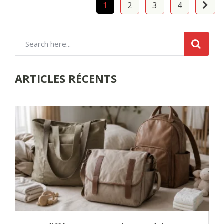
Pagination
1
2
3
4
des
publications
ARTICLES RÉCENTS