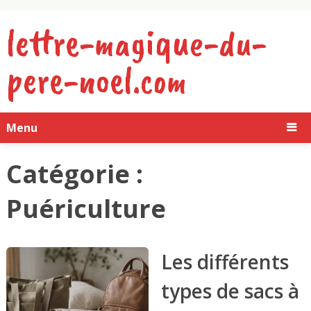
lettre-magique-du-
pere-noel.com
Menu
Catégorie :
Puériculture
Les différents
types de sacs à