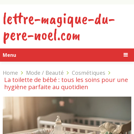
lettre-magique-du-
pere-noel.com
Menu
Home
Mode / Beauté
Cosmétiques
La toilette de bébé : tous les soins pour une
hygiène parfaite au quotidien