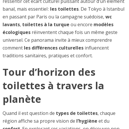
ressentir cet écart culturel puissant autour d’un élément
banal, mais essentiel :
les toilettes
. De Tokyo à Istanbul
en passant par Paris ou la campagne suédoise,
wc
lavants
,
toilettes à la turque
ou encore
modèles
écologiques
réinventent chaque fois un même geste
universel. Ce panorama invite à mieux comprendre
comment
les différences culturelles
influencent
traditions sanitaires, pratiques et confort.
Tour d’horizon des
toilettes à travers la
planète
Quand il est question de
types de toilettes
, chaque
région affiche sa propre vision de
l’hygiène
et du
confort
. En explorant ces variations, on découvre non