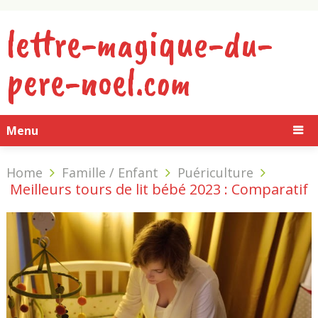
lettre-magique-du-
pere-noel.com
Menu
Home
Famille / Enfant
Puériculture
Meilleurs tours de lit bébé 2023 : Comparatif