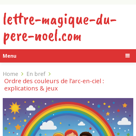
lettre-magique-du-
pere-noel.com
Menu
Home
En bref
Ordre des couleurs de l’arc-en-ciel :
explications & jeux