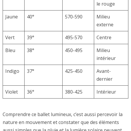
le rouge
Jaune
40°
570-590
Milieu
externe
Vert
39°
495-570
Centre
Bleu
38°
450-495
Milieu
intérieur
Indigo
37°
425-450
Avant-
dernier
Violet
36°
380-425
Intérieur
Comprendre ce ballet lumineux, c’est aussi percevoir la
nature en mouvement et constater que des éléments
aussi simples que la pluie et la lumière solaire peuvent