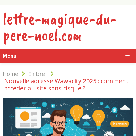
lettre-magique-du-
pere-noel.com
Menu
Home
En bref
Nouvelle adresse Wawacity 2025 : comment
accéder au site sans risque ?