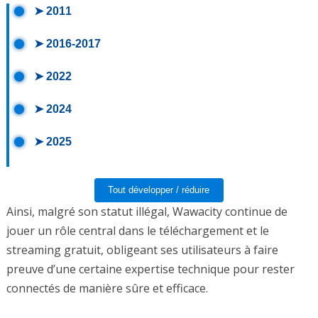
➤ 2011
Création de Wawacity sous le domaine
➤ 2016-2017
wawacity.com
Multiples changements de domaines pour échapper
➤ 2022
aux blocages
Blocages renforcés suite aux actions de l'ARCOM
➤ 2024
Nombre record de domaines utilisés par Wawacity
➤ 2025
Adresse actuelle wawacity.zone et recours massif
aux VPN
Tout développer / réduire
Ainsi, malgré son statut illégal, Wawacity continue de
jouer un rôle central dans le téléchargement et le
streaming gratuit, obligeant ses utilisateurs à faire
preuve d’une certaine expertise technique pour rester
connectés de manière sûre et efficace.