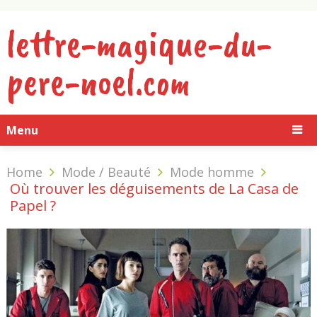
lettre-magique-du-
pere-noel.com
Menu
Home
Mode / Beauté
Mode homme
Où trouver les déguisements de La Casa de
Papel ?