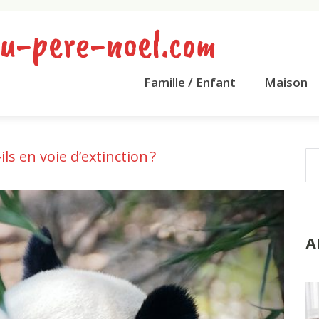
u-pere-noel.com
Famille / Enfant
Maison
ls en voie d’extinction ?
A